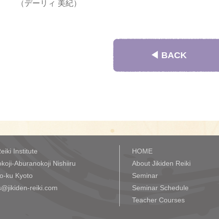
（デーリィ 美紀）
◀︎ BACK
eiki Institute
HOME
koji-Aburanokoji Nishiiru
About Jikiden Reiki
o-ku Kyoto
Seminar
@jikiden-reiki.com
Seminar Schedule
Teacher Courses