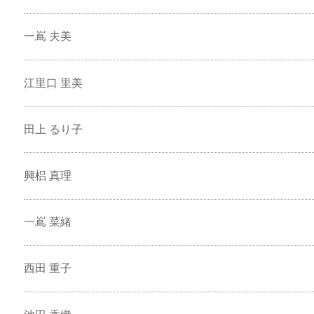
一嶌 夫美
江里口 里美
田上 るり子
興梠 真理
一嶌 菜緒
西田 重子