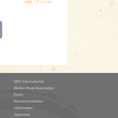
USA（アメリカ）
NPO International
Jikiden Reiki Association
Event
Recommendation
Information
Japanese