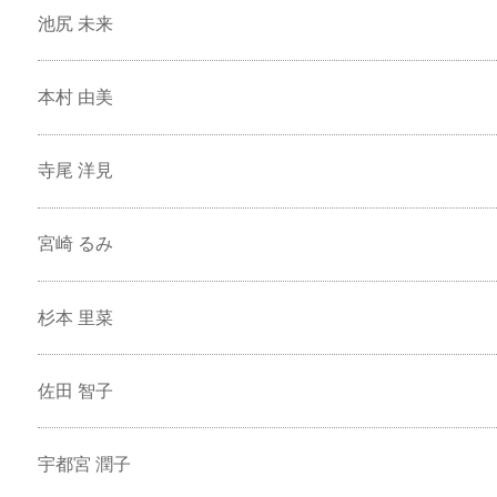
池尻 未来
本村 由美
寺尾 洋見
宮崎 るみ
杉本 里菜
佐田 智子
宇都宮 潤子