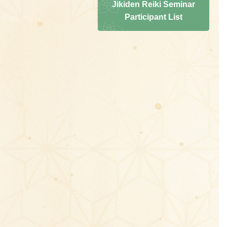
Jikiden Reiki Seminar
Participant List