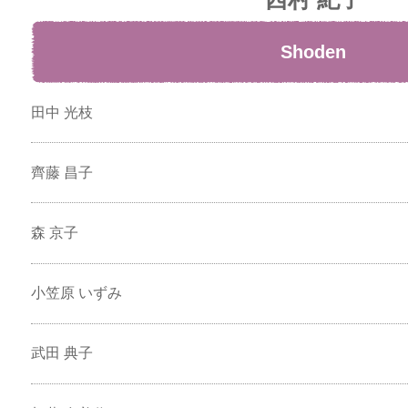
Shoden
田中 光枝
齊藤 昌子
森 京子
小笠原 いずみ
武田 典子