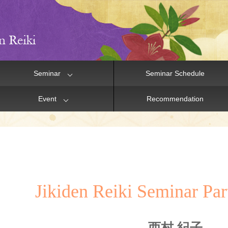
Seminar
Seminar Schedule
Event
Recommendation
Jikiden Reiki Seminar Part
西村 紀子