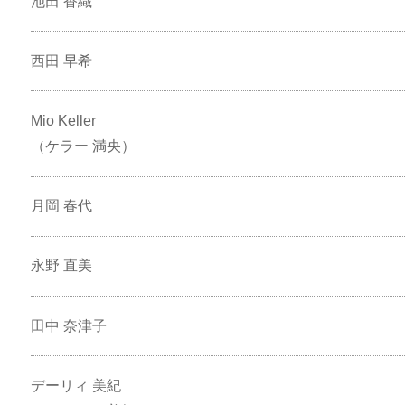
池田 香織
西田 早希
Mio Keller
（ケラー 満央）
月岡 春代
永野 直美
田中 奈津子
デーリィ 美紀