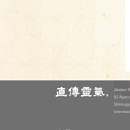
Jikiden R
92 Ayano
Shimogy
overseas