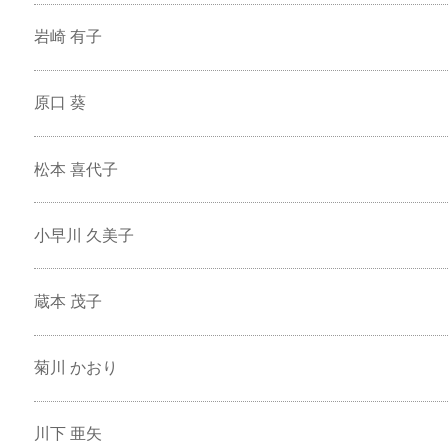
岩崎 有子
原口 葵
松本 喜代子
小早川 久美子
蔵本 茂子
菊川 かおり
川下 亜矢