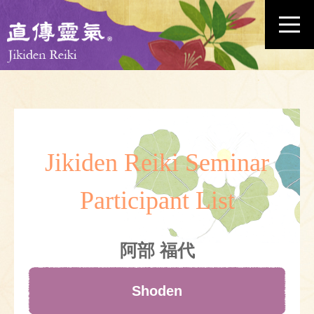
Jikiden Reiki Seminar
Participant List
阿部 福代
Shoden