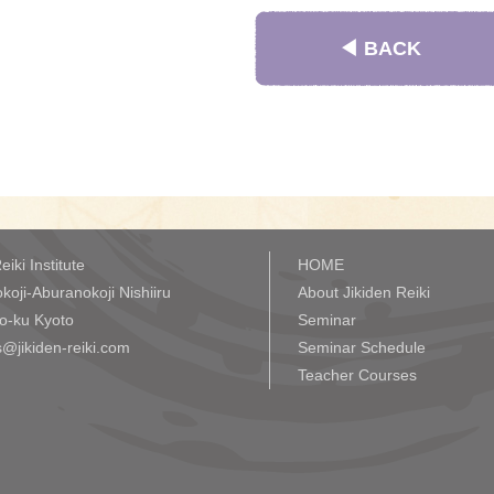
◀︎ BACK
eiki Institute
HOME
koji-Aburanokoji Nishiiru
About Jikiden Reiki
o-ku Kyoto
Seminar
@jikiden-reiki.com
Seminar Schedule
Teacher Courses