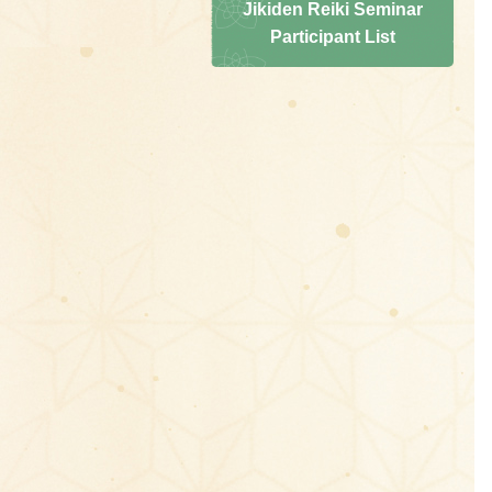
Jikiden Reiki Seminar
Participant List