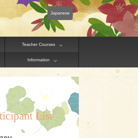
Japanese
Teacher Courses
Information
icipant List
ney