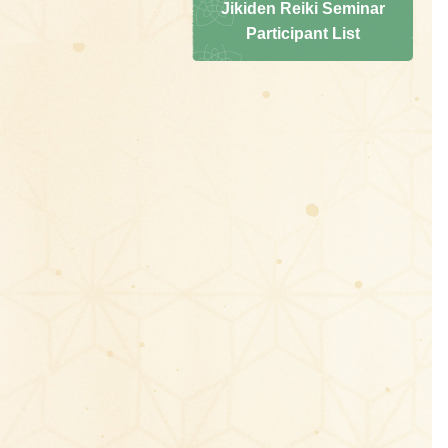
Jikiden Reiki Seminar
Participant List