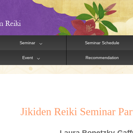
Seminar
Seminar Schedule
Event
Recommendation
Jikiden Reiki Seminar Part
Laura Bonetzky-Gaff