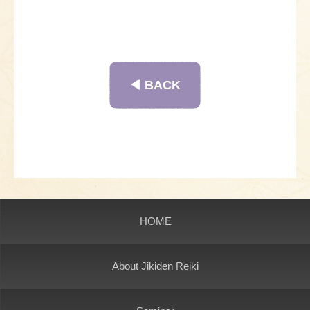
◀︎ BACK
HOME
About Jikiden Reiki