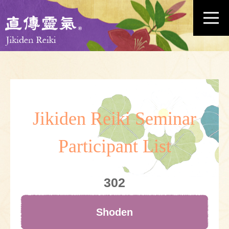
Jikiden Reiki Seminar
Participant List
302
Shoden