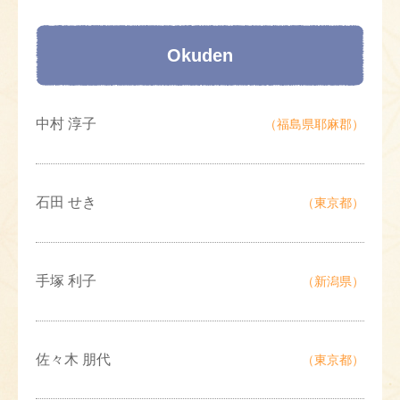
Okuden
中村 淳子
（福島県耶麻郡）
石田 せき
（東京都）
手塚 利子
（新潟県）
佐々木 朋代
（東京都）