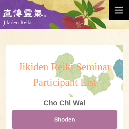
Jikiden Reiki Seminar
Participant List
Cho Chi Wai
Shoden