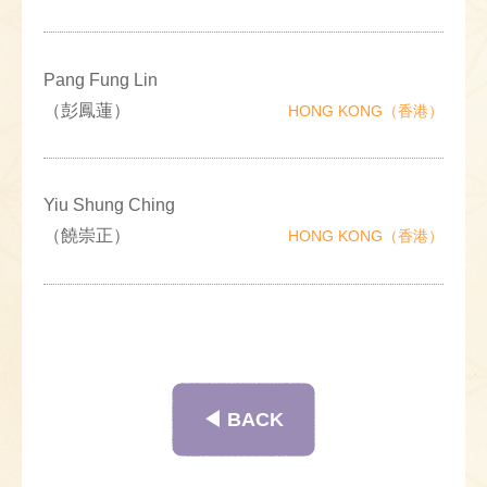
Pang Fung Lin
（彭鳳蓮）
HONG KONG（香港）
Yiu Shung Ching
（饒崇正）
HONG KONG（香港）
◀︎ BACK