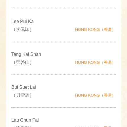
Lee Pui Ka
（李佩珈）
HONG KONG（香港）
Tang Kai Shan
（鄧啓山）
HONG KONG（香港）
Bui Suet Lai
（貝雪麗）
HONG KONG（香港）
Lau Chun Fai