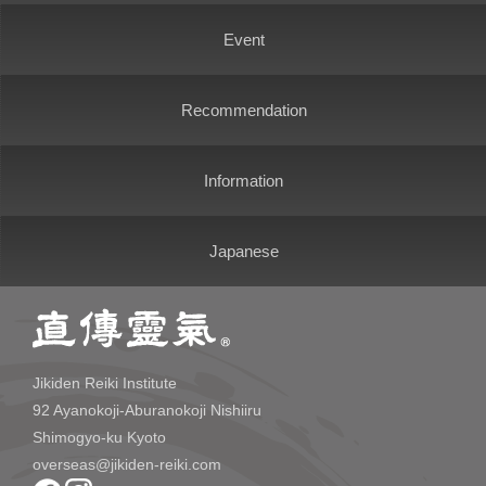
Event
Recommendation
Information
Japanese
Jikiden Reiki Institute
92 Ayanokoji-Aburanokoji Nishiiru
Shimogyo-ku Kyoto
overseas@jikiden-reiki.com