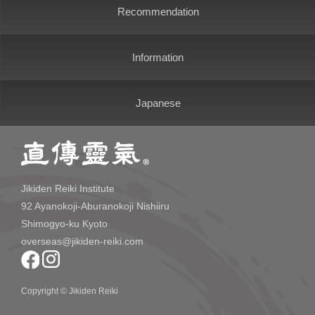
Recommendation
Information
Japanese
Jikiden Reiki Institute
92 Ayanokoji-Aburanokoji Nishiiru
Shimogyo-ku Kyoto
overseas@jikiden-reiki.com
Copyright © Jikiden Reiki