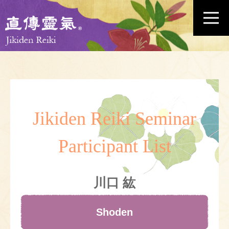
Jikiden Reiki Seminar
Participant List
川口 紘
Shoden