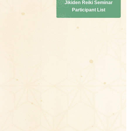
Jikiden Reiki Seminar
Participant List