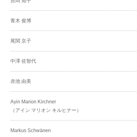
吉岡 知子
青木 俊博
尾関 京子
中澤 佐智代
赤池 由美
Ayin Marion Kirchner
（アイン マリオン キルヒナー）
Markus Schwänen