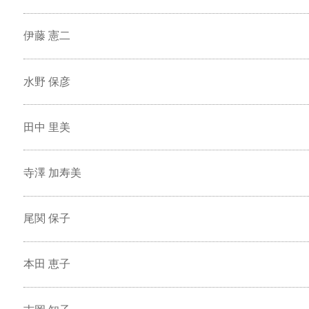
伊藤 憲二
水野 保彦
田中 里美
寺澤 加寿美
尾関 保子
本田 恵子