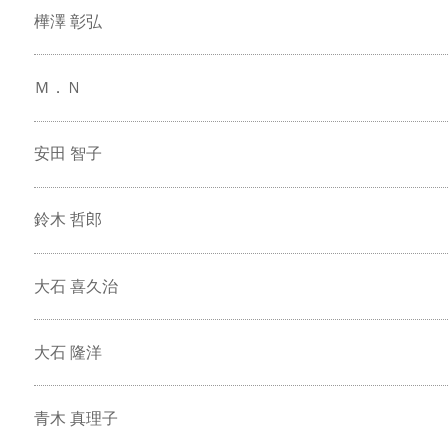
樺澤 彰弘
Ｍ．Ｎ
安田 智子
鈴木 哲郎
大石 喜久治
大石 隆洋
青木 真理子