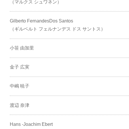
（マルクス シュワネン）
Gilberto FernandesDos Santos
（ギルベルト フェルナンデス ドス サントス）
小笹 由加里
金子 広実
中嶋 暁子
渡辺 奈津
Hans -Joachim Ebert