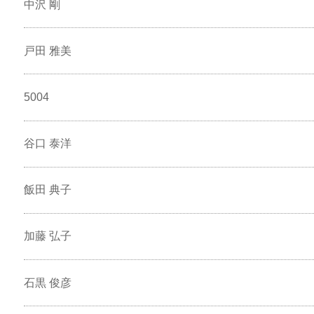
中沢 剛
戸田 雅美
5004
谷口 泰洋
飯田 典子
加藤 弘子
石黒 俊彦