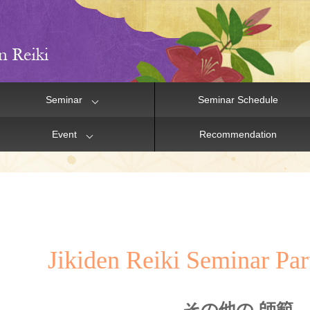
Seminar
Seminar Schedule
Event
Recommendation
Jikiden Reiki Seminar Part
その他の 師範