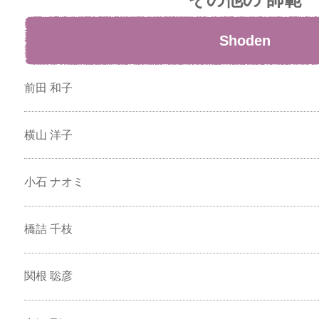
Shoden
前田 和子
横山 洋子
小石 ナオミ
橋詰 千枝
関根 聡彦