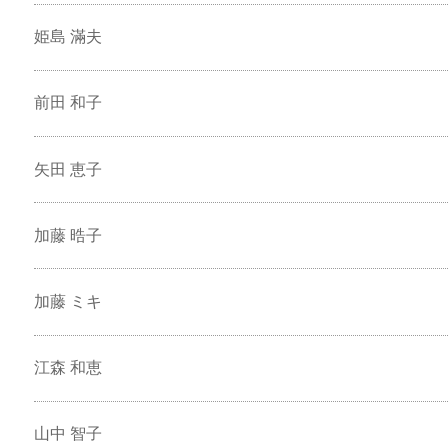
姫島 滿夫
前田 和子
矢田 恵子
加藤 晧子
加藤 ミキ
江森 和恵
山中 智子