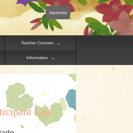
Japanese
Teacher Courses
Information
icipant List
tado