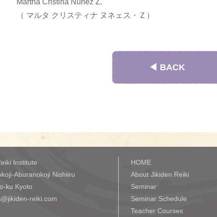
Martha Cristina Nuñez Z.
（ マルタ クリスティナ ヌネェス・Ｚ）
◀︎ BACK
eiki Institute
HOME
koji-Aburanokoji Nishiiru
About Jikiden Reiki
o-ku Kyoto
Seminar
@jikiden-reiki.com
Seminar Schedule
Teacher Courses