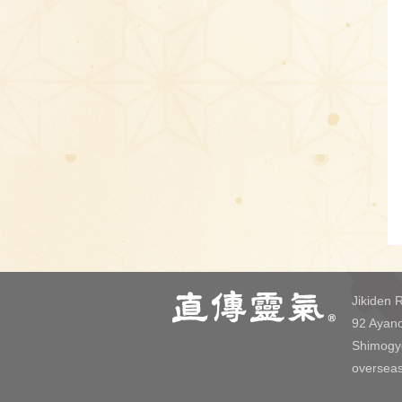
Jikiden R
92 Ayano
Shimogy
overseas