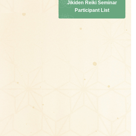
Jikiden Reiki Seminar
Participant List