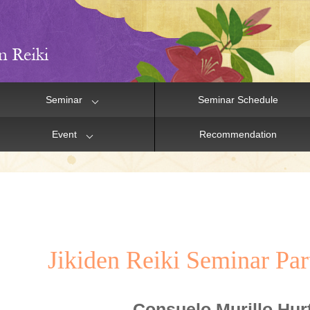
Seminar
Seminar Schedule
Event
Recommendation
Jikiden Reiki Seminar Part
Consuelo Murillo Hur