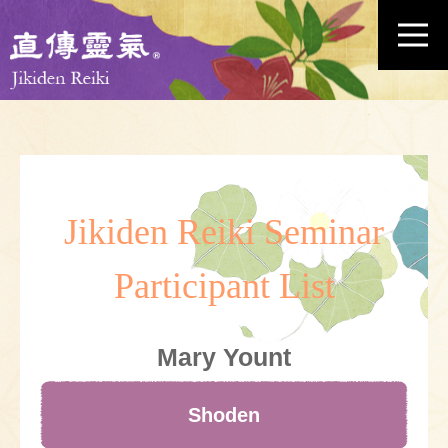
Jikiden Reiki Seminar
Participant List
Mary Yount
Shoden