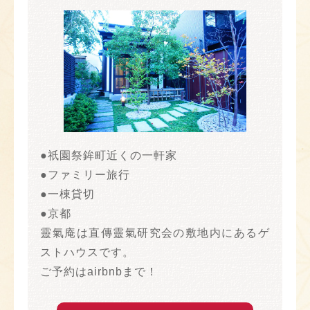
●祇園祭鉾町近くの一軒家
●ファミリー旅行
●一棟貸切
●京都
靈氣庵は直傳靈氣研究会の敷地内にあるゲ
ストハウスです。
ご予約はairbnbまで！