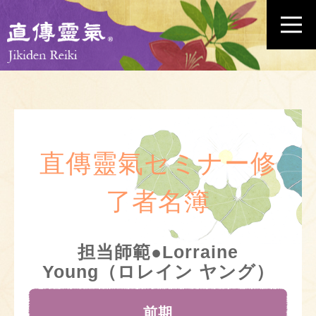
直傳靈氣セミナー修
了者名簿
担当師範●Lorraine
Young（ロレイン ヤング）
前期