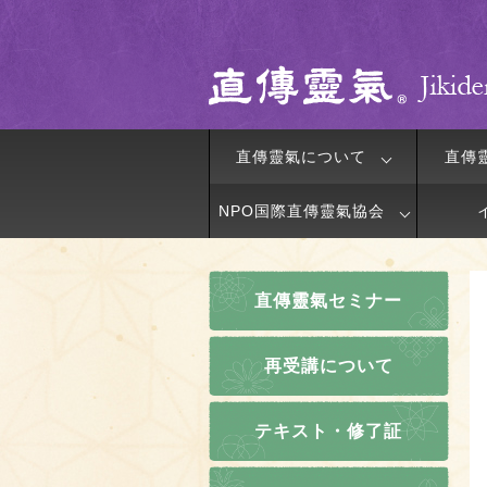
直傳靈氣について
直傳
NPO国際直傳靈氣協会
直傳靈氣セミナー
再受講について
テキスト・修了証