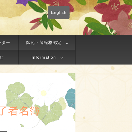
English
ンダー
師範・師範格認定
せ
Information
了者名簿
敬一