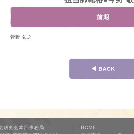
前期
菅野 弘之
◀︎ BACK
氣研究会本部事務局
HOME