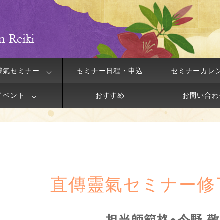
靈氣セミナー
セミナー日程・申込
セミナーカレ
イベント
おすすめ
お問い合わ
直傳靈氣セミナー修
担当師範格●今野 