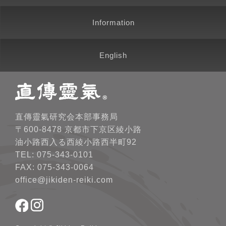
Information
English
直傳靈氣研究会本部事務局
〒600-8478 京都市下京区綾小路
油小路西入る西綾小路西半町92
TEL: 075-343-0101
FAX: 075-343-0064
office@jikiden-reiki.com