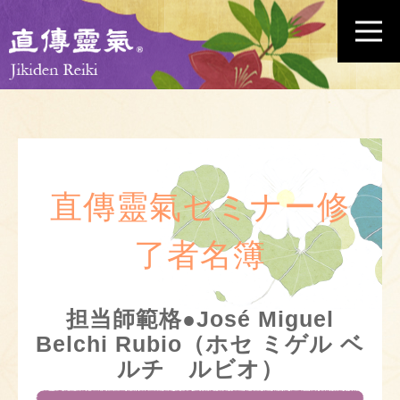
直傳靈氣セミナー修
了者名簿
担当師範格●José Miguel
Belchi Rubio（ホセ ミゲル ベ
ルチ ルビオ）