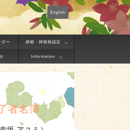
English
ンダー
師範・師範格認定
せ
Information
了者名簿
a（赤坂 アユミ）