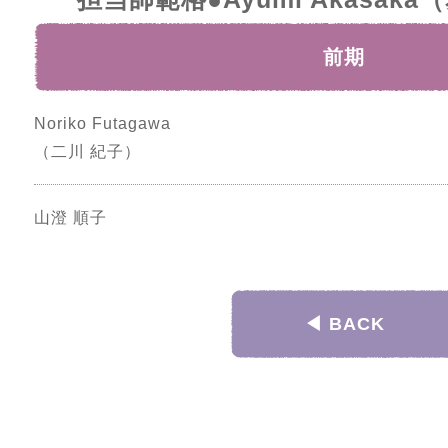
前期
Noriko Futagawa
（二川 紀子）
山澄 順子
◀︎ BACK