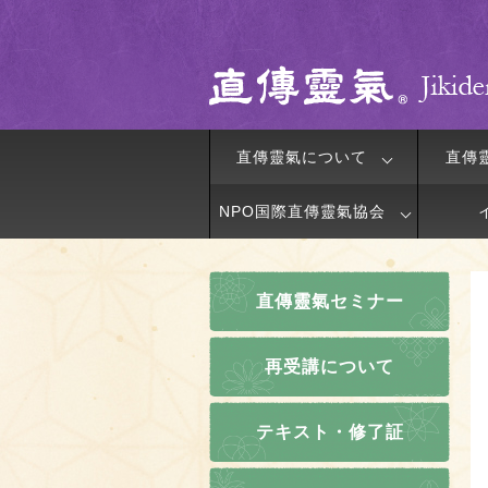
直傳靈氣について
直傳
NPO国際直傳靈氣協会
直傳靈氣セミナー
再受講について
テキスト・修了証