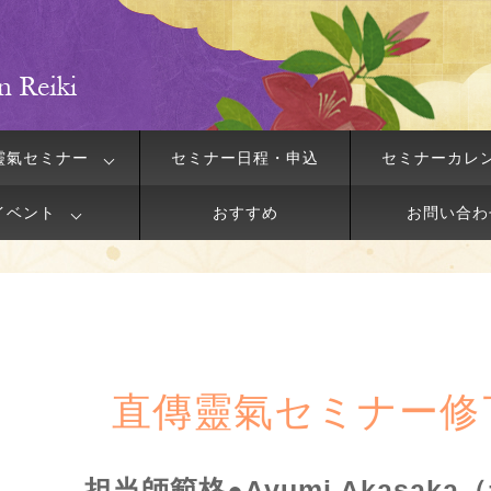
靈氣セミナー
セミナー日程・申込
セミナーカレ
イベント
おすすめ
お問い合わ
直傳靈氣セミナー修
担当師範格●Ayumi Akasak