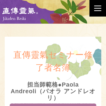
直傳靈氣セミナー修
了者名簿
担当師範格●Paola
Andreoli（パオラ アンドレオ
リ）