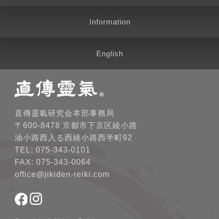
Information
English
直傳靈氣研究会本部事務局
〒600-8478 京都市下京区綾小路
油小路西入る西綾小路西半町92
TEL: 075-343-0101
FAX: 075-343-0064
office@jikiden-reiki.com