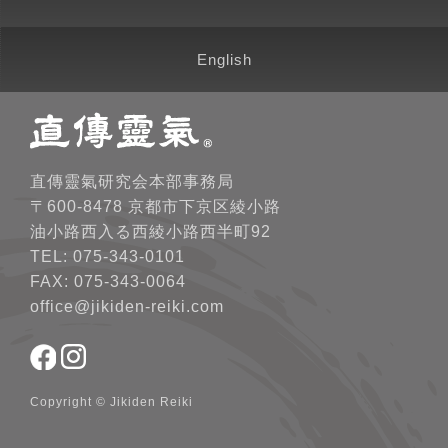
English
直傳靈氣研究会本部事務局
〒600-8478 京都市下京区綾小路
油小路西入る西綾小路西半町92
TEL: 075-343-0101
FAX: 075-343-0064
office@jikiden-reiki.com
Copyright © Jikiden Reiki