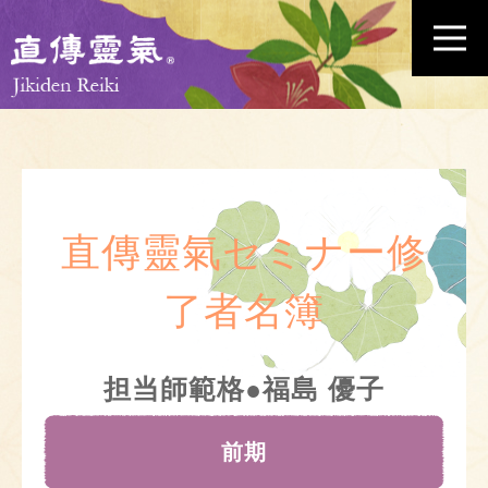
直傳靈氣セミナー修
了者名簿
担当師範格●福島 優子
前期