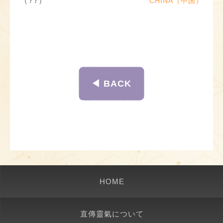
（??）
CHINA（中国）
◀︎ BACK
HOME
直傳靈氣について