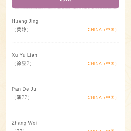
Huang Jing
（黄静）
CHINA（中国）
Xu Yu Lian
（徐昱?）
CHINA（中国）
Pan De Ju
（潘??）
CHINA（中国）
Zhang Wei