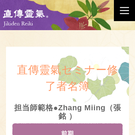
直傳靈氣セミナー修
了者名簿
担当師範格●Zhang Miing（張
銘 ）
前期