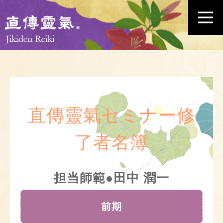
直傳靈氣セミナー修
了者名簿
担当師範●田中 潤一
前期