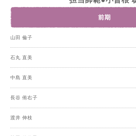
前期
山田 倫子
石丸 直美
中島 直美
長谷 侑右子
渡井 伸枝