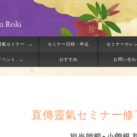
靈氣セミナー
セミナー日程・申込
セミナーカレ
イベント
おすすめ
お問い合わ
直傳靈氣セミナー修
担当師範●小曽根 