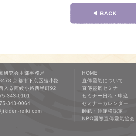
◀︎ BACK
氣研究会本部事務局
HOME
-8478 京都市下京区綾小路
直傳靈氣について
西入る西綾小路西半町92
直傳靈氣セミナー
75-343-0101
セミナー日程・申込
75-343-0064
セミナーカレンダー
@jikiden-reiki.com
師範・師範格認定
NPO国際直傳靈氣協会