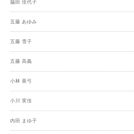
脇田 佳代子
五藤 あゆみ
五藤 雪子
五藤 高義
小林 亜弓
小川 実佳
内田 まゆ子