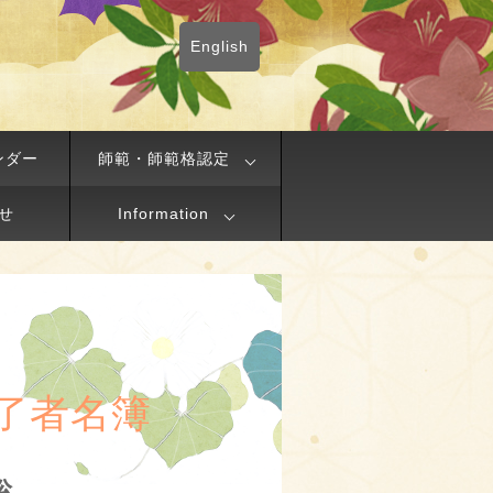
English
ンダー
師範・師範格認定
せ
Information
了者名簿
聡