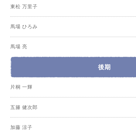
東松 万里子
馬場 ひろみ
馬場 亮
後期
片桐 一輝
五籐 健次郎
加藤 涼子