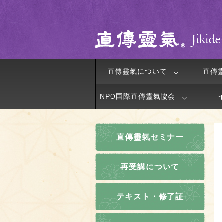
直傳靈氣について
直傳
NPO国際直傳靈氣協会
直傳靈氣セミナー
再受講について
テキスト・修了証