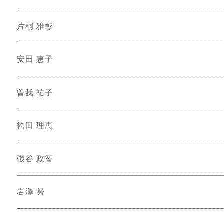
片桐 雅彰
安田 恵子
曽我 祐子
袴田 理恵
磯谷 政智
岩澤 努