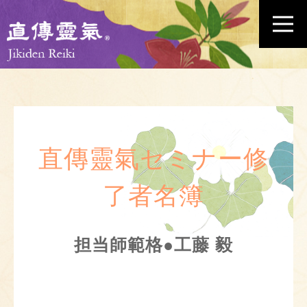
直傳靈氣セミナー修
了者名簿
担当師範格●工藤 毅