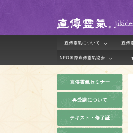
直傳靈氣について
直傳
NPO国際直傳靈氣協会
直傳靈氣セミナー
再受講について
テキスト・修了証