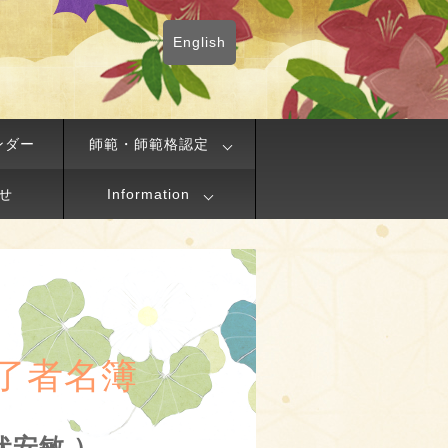
English
ンダー
師範・師範格認定
せ
Information
了者名簿
伏安敏 ）