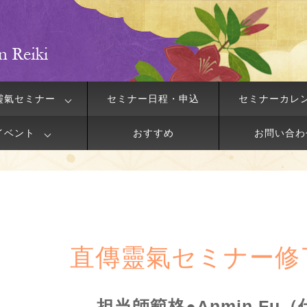
靈氣セミナー
セミナー日程・申込
セミナーカレ
イベント
おすすめ
お問い合わ
直傳靈氣セミナー修
担当師範格●Anmin Fu（