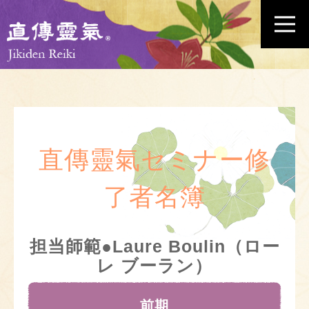
直傳靈氣セミナー修
了者名簿
担当師範●Laure Boulin（ロー
レ ブーラン）
前期