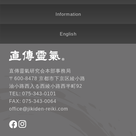
Information
English
直傳靈氣研究会本部事務局
〒600-8478 京都市下京区綾小路
油小路西入る西綾小路西半町92
TEL: 075-343-0101
FAX: 075-343-0064
office@jikiden-reiki.com