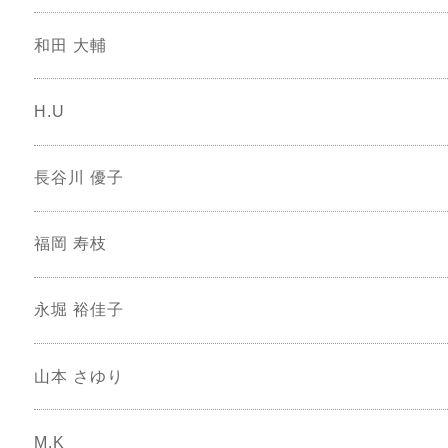
和田 大輔
H.U
長谷川 優子
福岡 寿枝
永堀 裕佳子
山本 さゆり
M.K