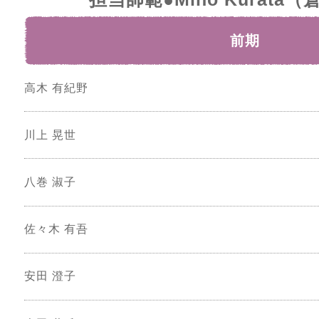
前期
高木 有紀野
川上 晃世
八巻 淑子
佐々木 有吾
安田 澄子