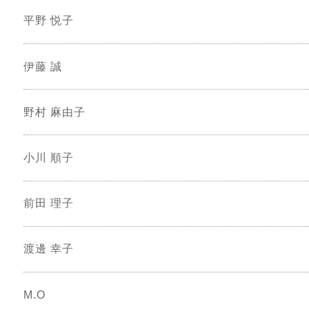
平野 悦子
伊藤 誠
野村 麻由子
小川 順子
前田 理子
渡邊 幸子
M.O