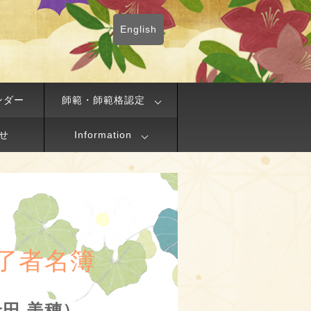
English
ンダー
師範・師範格認定
せ
Information
了者名簿
（倉田 美穗）