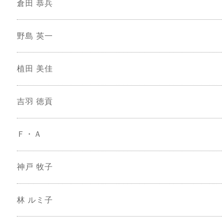
倉田 恭兵
野島 英一
植田 美佳
吉羽 徳貢
Ｆ・Ａ
神戸 牧子
林 ルミ子