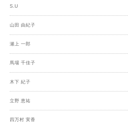
S.U
山田 由紀子
瀬上 一郎
馬場 千佳子
木下 紀子
立野 恵祐
四万村 実香