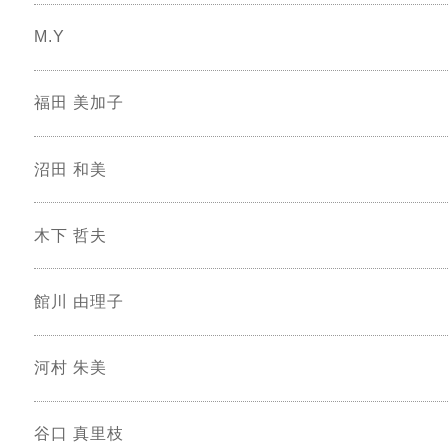
M.Y
福田 美加子
沼田 和美
木下 哲夫
館川 由理子
河村 朱美
谷口 真里枝