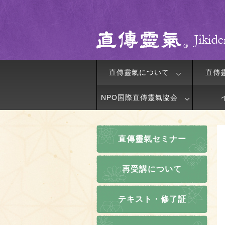
直傳靈氣について
直傳
NPO国際直傳靈氣協会
直傳靈氣セミナー
再受講について
テキスト・修了証