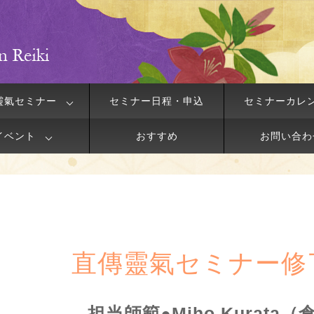
靈氣セミナー
セミナー日程・申込
セミナーカレ
イベント
おすすめ
お問い合わ
直傳靈氣セミナー修
担当師範●Miho Kurata