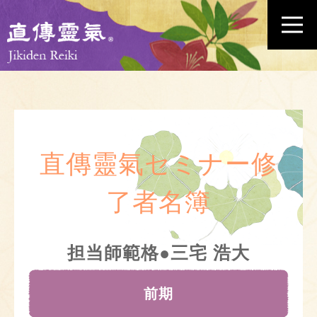
直傳靈氣セミナー修
了者名簿
担当師範格●三宅 浩大
前期