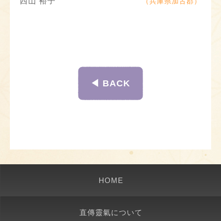
西山 裕子
（兵庫県加古郡）
◀︎ BACK
HOME
直傳靈氣について