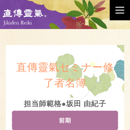
直傳靈氣セミナー修
了者名簿
担当師範格●坂田 由紀子
前期