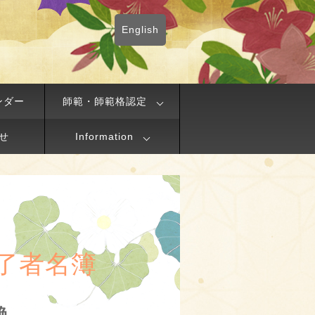
English
ンダー
師範・師範格認定
せ
Information
了者名簿
艶