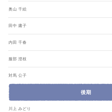
奥山 千絵
田中 庸子
内田 千春
服部 澄枝
対馬 公子
後期
川上 みどり