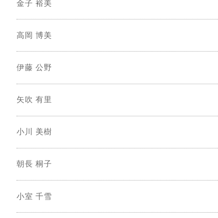
金子 裕美
高岡 博美
伊藤 公野
矢吹 有里
小川 美樹
朝長 桐子
小室 千雪