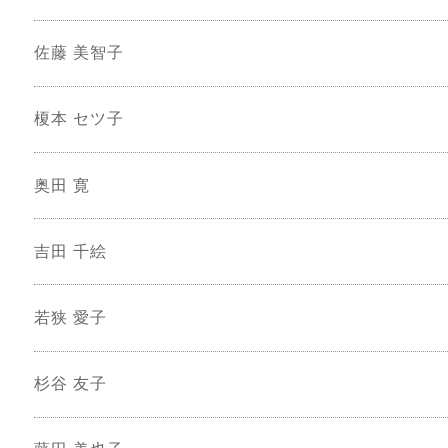
佐藤 美智子
榎本 セツ子
奥田 寛
吉田 千絵
若狭 愛子
杉谷 友子