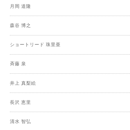
月岡 道隆
森谷 博之
ショートリード 珠里亜
斉藤 泉
井上 真梨絵
長沢 恵里
清水 智弘