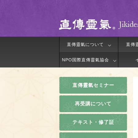
直傳靈氣について
直傳
NPO国際直傳靈氣協会
直傳靈氣セミナー
再受講について
テキスト・修了証