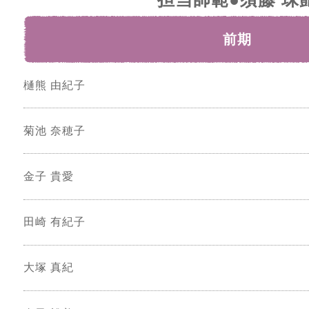
前期
樋熊 由紀子
菊池 奈穂子
金子 貴愛
田崎 有紀子
大塚 真紀