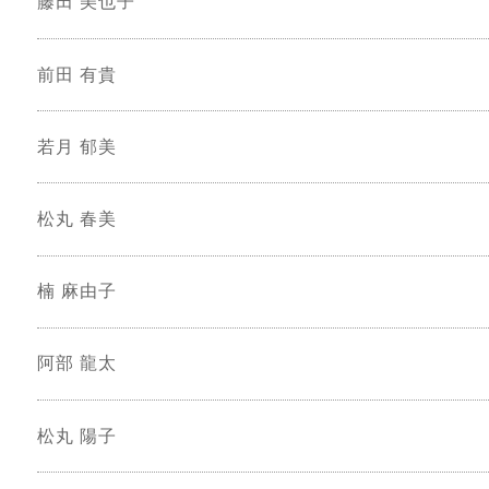
藤田 美也子
前田 有貴
若月 郁美
松丸 春美
楠 麻由子
阿部 龍太
松丸 陽子