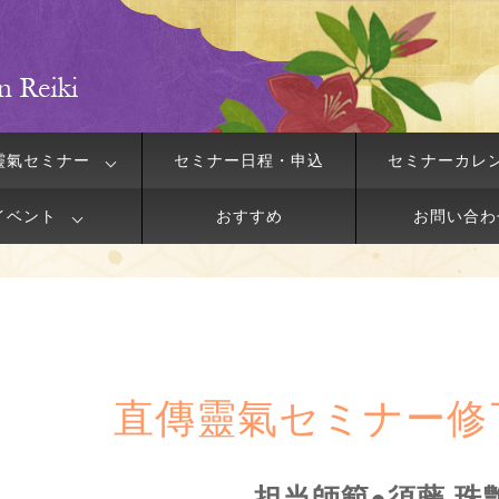
靈氣セミナー
セミナー日程・申込
セミナーカレ
イベント
おすすめ
お問い合わ
直傳靈氣セミナー修
担当師範●須藤 珠