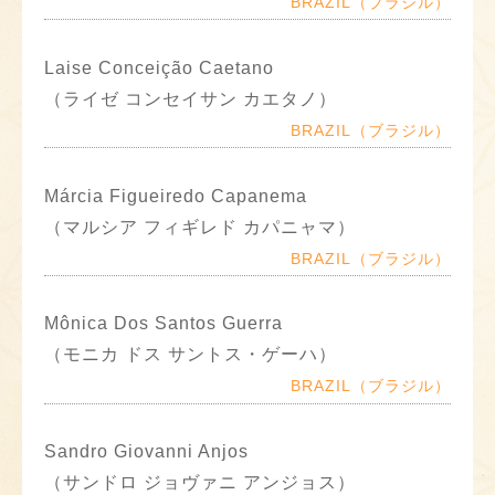
BRAZIL（ブラジル）
Laise Conceição Caetano
（ライゼ コンセイサン カエタノ）
BRAZIL（ブラジル）
Márcia Figueiredo Capanema
（マルシア フィギレド カパニャマ）
BRAZIL（ブラジル）
Mônica Dos Santos Guerra
（モニカ ドス サントス・ゲーハ）
BRAZIL（ブラジル）
Sandro Giovanni Anjos
（サンドロ ジョヴァニ アンジョス）