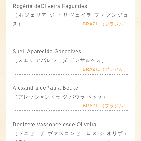
Rogéria deOliveira Fagundes
（ホジェリア ジ オリヴェイラ ファグンジュ
ス）
BRAZIL（ブラジル）
Sueli Aparecida Gonçalves
（スエリ アパレシーダ ゴンサルベス）
BRAZIL（ブラジル）
Alexandra dePaula Becker
（アレッシャンドラ ジ パウラ ベッケ）
BRAZIL（ブラジル）
Donizete Vasconcelosde Oliveira
（ドニゼーチ ヴァスコンセーロス ジ オリヴェ