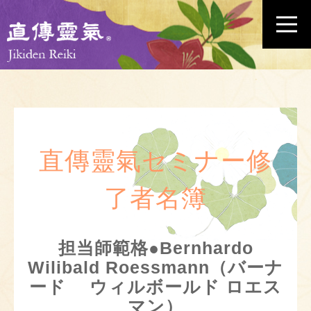
直傳靈氣セミナー修
了者名簿
担当師範格●Bernhardo
Wilibald Roessmann（バーナ
ード ウィルボールド ロエス
マン）