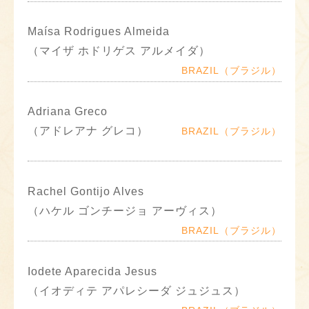
Maísa Rodrigues Almeida
（マイザ ホドリゲス アルメイダ）
BRAZIL（ブラジル）
Adriana Greco
（アドレアナ グレコ）
BRAZIL（ブラジル）
Rachel Gontijo Alves
（ハケル ゴンチージョ アーヴィス）
BRAZIL（ブラジル）
Iodete Aparecida Jesus
（イオディテ アパレシーダ ジュジュス）