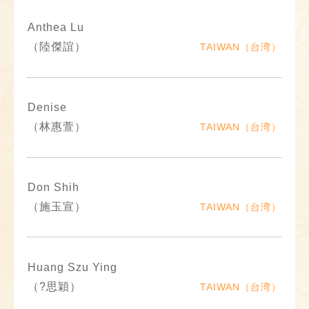
Anthea Lu
（陸傑誼）
TAIWAN（台湾）
Denise
（林惠萱）
TAIWAN（台湾）
Don Shih
（施玉宣）
TAIWAN（台湾）
Huang Szu Ying
（?思穎）
TAIWAN（台湾）