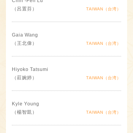
Chih -Fen Lu
（呂置芬）
TAIWAN（台湾）
Gaia Wang
（王北偉）
TAIWAN（台湾）
Hiyoko Tatsumi
（莊婉婷）
TAIWAN（台湾）
Kyle Young
（楊智凱）
TAIWAN（台湾）