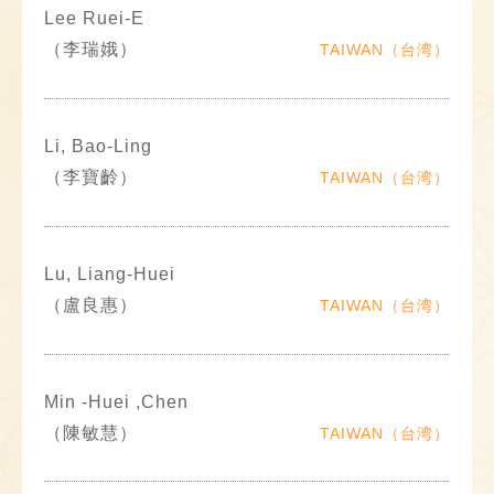
Lee Ruei-E
（李瑞娥）
TAIWAN（台湾）
Li, Bao-Ling
（李寶齡）
TAIWAN（台湾）
Lu, Liang-Huei
（盧良惠）
TAIWAN（台湾）
Min -Huei ,Chen
（陳敏慧）
TAIWAN（台湾）