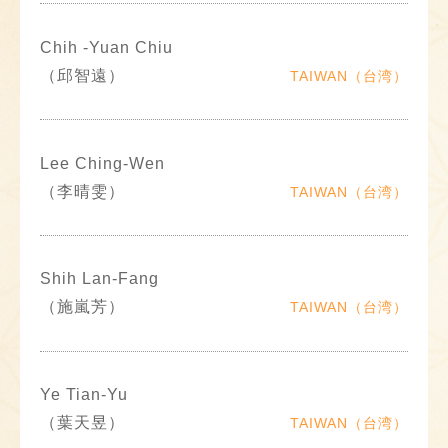
Chih -Yuan Chiu
（邱智遠）
TAIWAN（台湾）
Lee Ching-Wen
（李晴雯）
TAIWAN（台湾）
Shih Lan-Fang
（施嵐芳）
TAIWAN（台湾）
Ye Tian-Yu
（葉天昱）
TAIWAN（台湾）