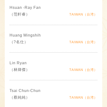
Hsuan -Ray Fan
（范軒睿）
TAIWAN（台湾）
Huang Mingshih
（?名仕）
TAIWAN（台湾）
Lin Ryan
（林煒傑）
TAIWAN（台湾）
Tsai Chun-Chun
（蔡純純）
TAIWAN（台湾）