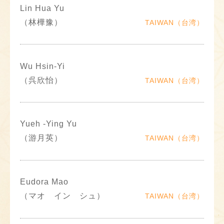
Lin Hua Yu
（林樺豫）
TAIWAN（台湾）
Wu Hsin-Yi
（呉欣怡）
TAIWAN（台湾）
Yueh -Ying Yu
（游月英）
TAIWAN（台湾）
Eudora Mao
（マオ イン シュ）
TAIWAN（台湾）