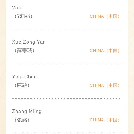
Vala
（?莉娟）
CHINA（中国）
Xue Zong Yan
（薛宗琰）
CHINA（中国）
Ying Chen
（陳穎）
CHINA（中国）
Zhang Miing
（張銘）
CHINA（中国）