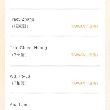
Tracy Zhang
（張家甄）
TAIWAN（台湾）
Tzu -Chien, Huang
（?子倩）
TAIWAN（台湾）
Wu, Po-Ju
（?柏儒）
TAIWAN（台湾）
Ana Lam