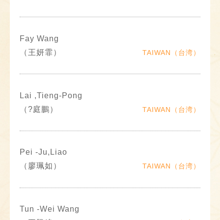
Fay Wang
（王妍霏）
TAIWAN（台湾）
Lai ,Tieng-Pong
（?庭鵬）
TAIWAN（台湾）
Pei -Ju,Liao
（廖珮如）
TAIWAN（台湾）
Tun -Wei Wang