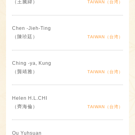
（王騰緯）
TAIWAN（台湾）
Chen -Jieh-Ting
（陳玠廷）
TAIWAN（台湾）
Ching -ya, Kung
（龔靖雅）
TAIWAN（台湾）
Helen H.L.CHI
（齊海倫）
TAIWAN（台湾）
Ou Yuhsuan