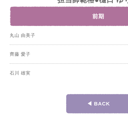
前期
丸山 由美子
齊藤 愛子
石川 雄実
◀︎ BACK