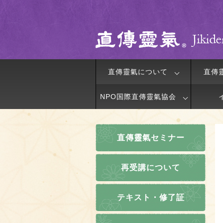
直傳靈氣について
直傳
NPO国際直傳靈氣協会
直傳靈氣セミナー
再受講について
テキスト・修了証