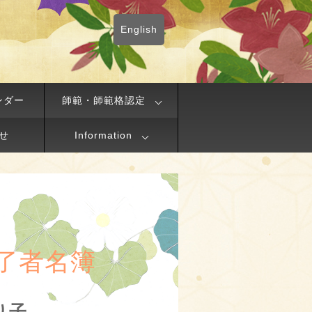
English
ンダー
師範・師範格認定
せ
Information
了者名簿
り子