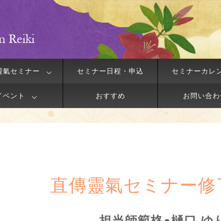
靈氣セミナー
セミナー日程・申込
セミナーカレ
イベント
おすすめ
お問い合わ
直傳靈氣セミナー修
担当師範格●樋口 ゆ