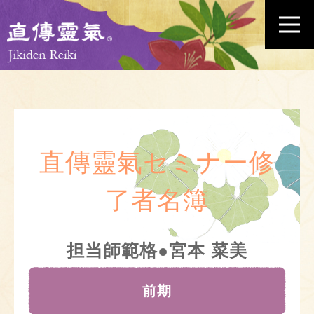
直傳靈氣セミナー修
了者名簿
担当師範格●宮本 菜美
前期