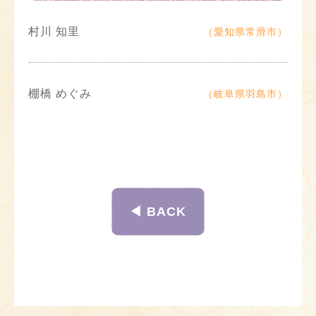
村川 知里
（愛知県常滑市）
棚橋 めぐみ
（岐阜県羽島市）
◀︎ BACK